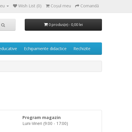
meu
Wish List (0)
Coşul meu
Comandă
0 produs(e) - 0,00 lei
 educative
Echipamente didactice
Rechizite
Program magazin
Luni-Vineri (9:00 - 17:00)