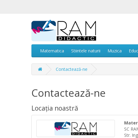
Matematica
Stiintele naturii
Muzica
Educ
Contactează-ne
Contactează-ne
Locația noastră
Materi
SC RA
Str. In