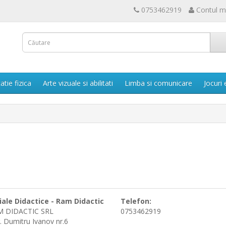
0753462919
Contul 
atie fizica
Arte vizuale si abilitati
Limba si comunicare
Jocuri
ale Didactice - Ram Didactic
Telefon:
M DIDACTIC SRL
0753462919
g. Dumitru Ivanov nr.6