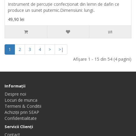
Instrument de percuţie confecţionat din lemn de dafin ce
produce un sunet puternic.Dimensiuni: lungi..
49,90 lei
1
2
3
4
>
>|
Afişare 1 - 15 din 54 (4 pagini)
Informaţii
Despre noi
Locuri de munca
Termeni & Conditii
Achiziții prin SEAP
Confidentialitate
Servicii Clienţi
Contact