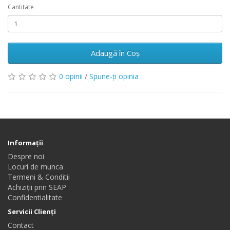
Cantitate
Adaugă în Coş
0 opinii
/
Spune-ţi opinia
Informaţii
Despre noi
Locuri de munca
Termeni & Conditii
Achiziții prin SEAP
Confidentialitate
Servicii Clienţi
Contact