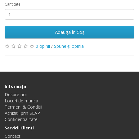
Cantitate
Adaugă în Coş
0 opinii
/
Spune-ţi opinia
Informaţii
Despre noi
Locuri de munca
Termeni & Conditii
Achiziții prin SEAP
Confidentialitate
Servicii Clienţi
Contact