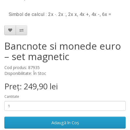
Simbol de
calcul
: 2x ∙.
2x :, 2x x, 4x +, 4x -, 6x =
Bancnote si monede euro
– set magnetic
Cod produs: 87935
Disponibilitate: În Stoc
Preț: 249,90 lei
Cantitate
Adaugă în Coş