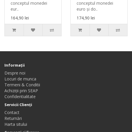
conceptul monedei
conceptul monedei
eur..
euro și do..
164,90 lei
174,90 lei
Informaţii
Despre noi
Locuri de munca
Termeni & Conditii
Achiziții prin SEAP
Confidentialitate
Servicii Clienţi
Contact
Returnări
Harta sitului