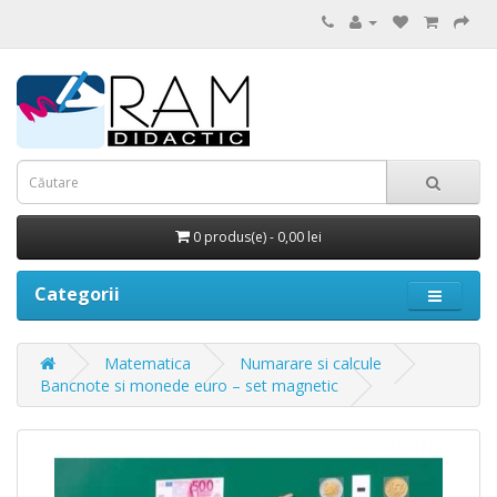
0 produs(e) - 0,00 lei
Categorii
Matematica
Numarare si calcule
Bancnote si monede euro – set magnetic